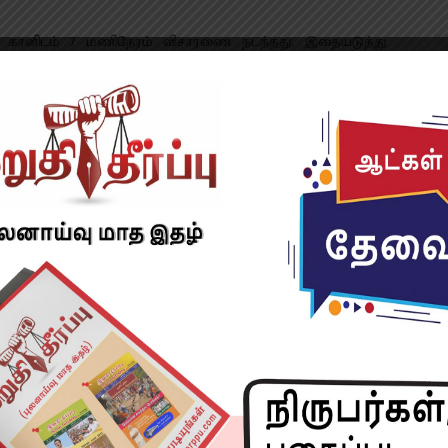
் கானிடம் 7 மணிநேரம் விசாரணை நடந்தது. இதையடுத்து
சோதனைக்கு அழைத்துச் சென்றுள்ளனர். அந்த பார்ட்டியில்
ையும் அதிகாரிகள் அழைத்துச் சென்றிருக்கிறார்கள்.
ைரலாகியுள்ளது.
 சமூக வலைதளவாசிகள் அவரை பற்றி ட்வீட் செய்கிறார்கள்.
்டரில் தேசிய அளவில் டிரெண்டாகியுள்ளது. ஆர்யன் கான்
சரியம் என்னவிருக்கிறது. பாலிவுட்டில் போதைப் பொருள்
ள் ரசிகர்கள்.
with-drugs-party-arrested