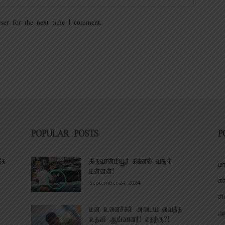
ser for the next time I comment.
POPULAR POSTS
P
தே
திருவான்மியூர் சிக்னல் வசூல்
மா
மன்னன்!
க்
September 24, 2024
சி
மன உளைச்சல் அடைய வைத்த
அர
உதவி ஆய்வாளர்! எதற்கு?!