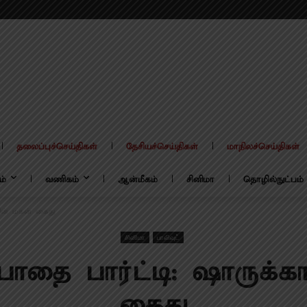
தலைப்புச்செய்திகள்
தேசியச்செய்திகள்
மாநிலச்செய்திகள்
ம்
வணிகம்
ஆன்மீகம்
சினிமா
தொழில்நுட்பம்
னின் மகன் கைது
சினிமா
பாலிவுட்
போதை பார்ட்டி: ஷாருக்க
கைது