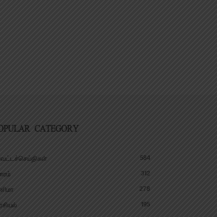
OPULAR CATEGORY
584
வட்டச்செய்திகள்
312
ரைம்
278
னிமா
195
சியல்