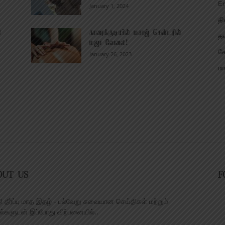
En
January 1, 2024
தி
்
காரைக்குடியில் மசாஜ் சென்டரில்
தல
மஜா வேலை!
கோ
January 26, 2023
மா
OUT US
F
ி தீர்ப்பு மாத இதழ் - பல்வேறு சுவையான செய்திகள் மற்றும்
்களுடன் இப்போது விற்பனையில்..