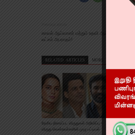
Previous article
காவல் ஆய்வாளர் மற்றும் உதவி ஆய்வாளருக்கு ரூ.
லட்சம் அபராதம்!
RELATED ARTICLES
MORE FROM AUTHO
தேசிய திரைப்பட விருதுகள் அறிவிப்பு –
விருது வென்றவர்களின் முழு பட்டியல்