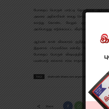
போதைப் பொருள் பார்ட்டி தொடர்பாக ஆர்யன
அவரை அதிகாரிகள் கைது செய்து மருத்துவ பரி
கலந்து கொண்ட மேலும் ஒரு நடிகரின் மகன
அப்பொழுது எடுக்கப்பட்ட வீடியோ வெளியாகி வ
ஆர்யன் கான் விவகாரம் குறித்து அறிந்ததும்
இதனால் #AryanKhan என்கிற ஹேஷ்டேக் ட்விட
போதைப் பொருள் விஷயத்தில் சிக்கியதில் ஆச்
பயன்பாடு எல்லாம் சர்வ சாதாரணம் என்கிறார்க
TAGS
shahrukh-khans-son-aryan-khan-in-connection-
Share