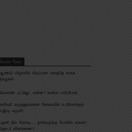
Recent Posts
ஆண்டு விழாவில் சிறப்பான கராத்தே சாகச
நிகழ்ச்சி!
வேளாண் பட்ஜெட் என்ன? வாங்க பார்ப்போம்
காவேரி மருத்துவமனை சேவையில் உயிர்காக்கும்
ஏ.இ.டி கருவி!
பழனி நில மோசடி…. நால்வருக்கு போலீஸ் காவல்!
தொடர் விசாரணை!!