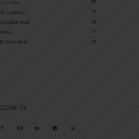
150
glish News
112
ரை விமர்சனம்
80
ைப்புச்செய்திகள்
61
லிவுட்
53
நிலச்செய்திகள்
OLLOW US