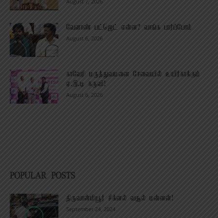
August 7, 2026
வேளாண் பட்ஜெட் என்ன? வாங்க பார்ப்போம்
August 6, 2026
காவேரி மருத்துவமனை சேவையில் உயிர்காக்கும்
ஏ.இ.டி கருவி!
August 6, 2026
POPULAR POSTS
திருவான்மியூர் சிக்னல் வசூல் மன்னன்!
September 24, 2024