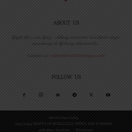
ABOUT US
இறுதி தீர்ப்பு மாத இதழ் - பல்வேறு சுவையான செய்திகள் மற்றும்
தகவல்களுடன் இப்போது விற்பனையில்..
Contact us:
editor@iruthitheerppu.com
FOLLOW US
விளம்பர தொடர்புக்கு
தொடர்புக்கு WHAT’S UP 8438222223, OFFICE: 044-31444366
தனியுரிமை கொள்கை
Disclaimer