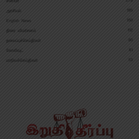
278
சினிமா
195
அரசியல்
150
English News
112
திரை விமர்சனம்
80
தலைப்புச்செய்திகள்
61
கோலிவுட்
53
மாநிலச்செய்திகள்