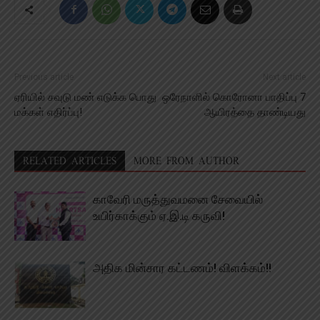
Previous article
Next article
ஏரியில் சவுடு மண் எடுக்க பொது
ஒரேநாளில் கொரோனா பாதிப்பு 7
மக்கள் எதிர்ப்பு!
ஆயிரத்தை தாண்டியது
RELATED ARTICLES
MORE FROM AUTHOR
காவேரி மருத்துவமனை சேவையில்
உயிர்காக்கும் ஏ.இ.டி கருவி!
அதிக மின்சார கட்டணம்! விளக்கம்!!