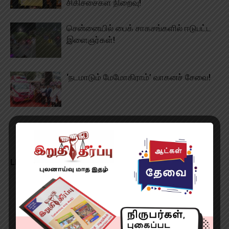
சிகிச்சைகள் நிறைவு!
சென்னையில் பைக் சாகசங்களில் ஈடுபட்ட
இளைஞர்கள்!
‘நடமாடும் மேமோகிராம்’ வாகனச் சேவை!
LEAVE A REPLY