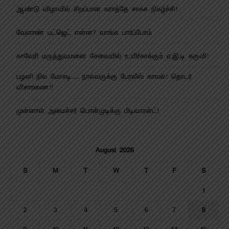
ஆண்டு விழாவில் சிறப்பான கராத்தே சாகச நிகழ்ச்சி!
வேளாண் பட்ஜெட் என்ன? வாங்க பார்ப்போம்
காவேரி மருத்துவமனை சேவையில் உயிர்காக்கும் ஏ.இ.டி கருவி!
பழனி நில மோசடி…. நால்வருக்கு போலீஸ் காவல்! தொடர்
விசாரணை!!
முன்னாள் அமைச்சர் பொன்முடிக்கு பிடிவாரன்ட்!
August 2026
S
M
T
W
T
F
S
1
2
3
4
5
6
7
8