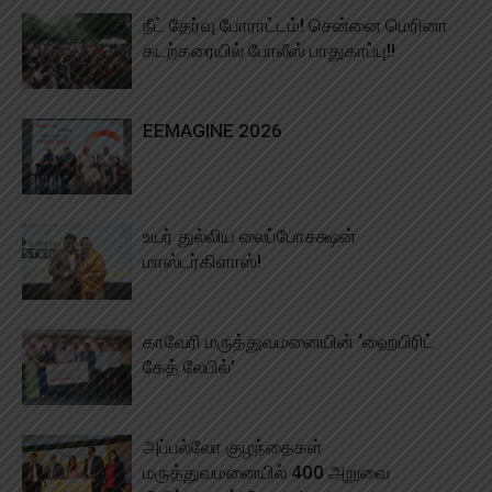
நீட் தேர்வு போராட்டம்! சென்னை மெரினா
கடற்கரையில் போலீஸ் பாதுகாப்பு!!
EEMAGINE 2026
உயர் துல்லிய லைப்போசக்ஷன்
மாஸ்டர்கிளாஸ்!
காவேரி மருத்துவமனையின் ‘ஹைபிரிட்
கேத் லேபில்’
அப்பல்லோ குழந்தைகள்
மருத்துவமனையில் 400 அறுவை