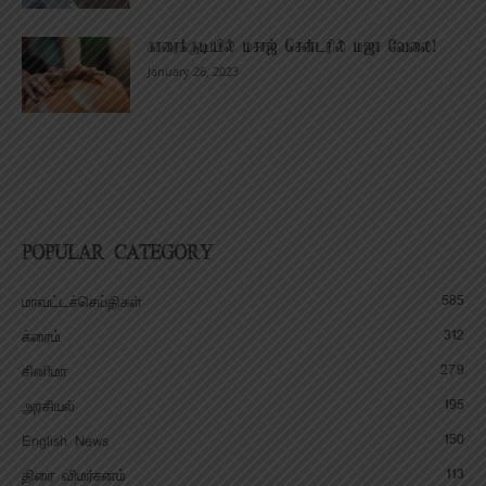
காரைக்குடியில் மசாஜ் சென்டரில் மஜா வேலை!
January 26, 2023
POPULAR CATEGORY
585
மாவட்டச்செய்திகள்
312
க்ரைம்
279
சினிமா
195
அரசியல்
150
English News
113
திரை விமர்சனம்