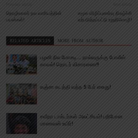
Previous article
Next article
தொழிலாளர் நல வாரியத்தின்
சமூக விழிப்புணர்வு நிகழ்ச்சி
பயன்கள்!
ஏற்படுத்தப்பட்டு உறுதிமொழி!
RELATED ARTICLES
MORE FROM AUTHOR
பழனி நில மோசடி…. நால்வருக்கு போலீஸ்
காவல்! தொடர் விசாரணை!!
கஞ்சா கடத்தி வந்த 5 பேர் கைது!
சவீதா டாக்டர்கள் அலட்சியம்! பறிபோன
மாணவன் உயிர்!