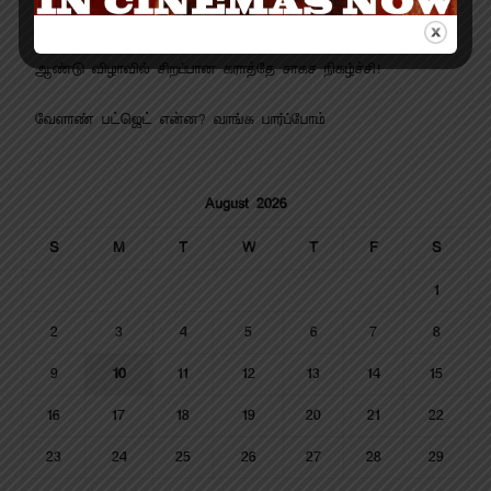
போட்டோகிராபர் விமர்சனம் RATING 2.9/5
ஆண்டு விழாவில் சிறப்பான கராத்தே சாகச நிகழ்ச்சி!
வேளாண் பட்ஜெட் என்ன? வாங்க பார்ப்போம்
August 2026
S
M
T
W
T
F
S
1
2
3
4
5
6
7
8
9
10
11
12
13
14
15
16
17
18
19
20
21
22
23
24
25
26
27
28
29