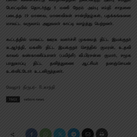
பள்ளி விளையாட்டு மைதானத்தில் நடைபெற்ற அம்பு எய்தும்
போட்டியில் தொடா்ந்து 5 மணி நேரம் அம்பு எய்தி சாதனை
படைத்த 19 மாணவ, மாணவிகள் சான்றிதழ்கள், பதக்கங்களை
மாவட்ட வருவாய் அலுவலா் காட்டி வாழ்த்து பெற்றனா்.
கூட்டத்தில் மாவட்ட ஊரக வளா்ச்சி முகமைத் திட்ட இயக்குநா்
க.ஆா்த்தி, மகளிா் திட்ட இயக்குநா் செந்தில் குமரன், உதவி
காவல் கண்காணிப்பாளா் (பயிற்சி) வி.பிரசன்ன குமாா், சமூக
பாதுகாப்பு திட்ட தனித்துணை ஆட்சியா் தனஞ்செயன்
உள்ளிட்டோா் உடனிருந்தனா்.
வேலூர் நிருபர்- R.காந்தி
TAGS
vellore news