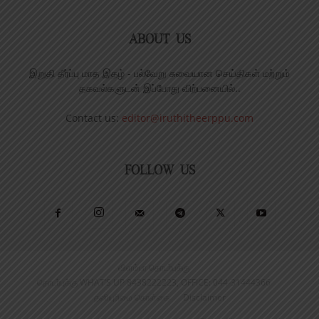
ABOUT US
இறுதி தீர்ப்பு மாத இதழ் - பல்வேறு சுவையான செய்திகள் மற்றும்
தகவல்களுடன் இப்போது விற்பனையில்..
Contact us:
editor@iruthitheerppu.com
FOLLOW US
விளம்பர தொடர்புக்கு
தொடர்புக்கு WHAT’S UP 8438222223, OFFICE: 044-31444366
தனியுரிமை கொள்கை
Disclaimer