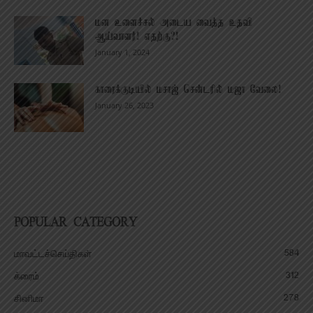
மன உளைச்சல் அடைய வைத்த உதவி
ஆய்வாளர்! எதற்கு?!
January 1, 2024
காரைக்குடியில் மசாஜ் சென்டரில் மஜா வேலை!
January 26, 2023
POPULAR CATEGORY
584
மாவட்டச்செய்திகள்
312
க்ரைம்
278
சினிமா