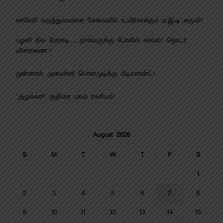
காவேரி மருத்துவமனை சேவையில் உயிர்காக்கும் ஏ.இ.டி கருவி!
பழனி நில மோசடி…. நால்வருக்கு போலீஸ் காவல்! தொடர்
விசாரணை!!
முன்னாள் அமைச்சர் பொன்முடிக்கு பிடிவாரன்ட்!
‘அமுக்கரா’ குதிரை பலம் ரகசியம்!
August 2026
S
M
T
W
T
F
S
1
2
3
4
5
6
7
8
9
10
11
12
13
14
15