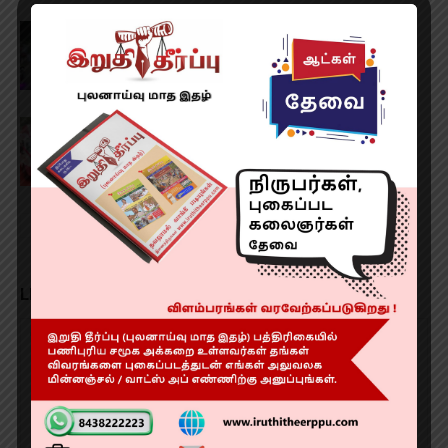
சென்னையில் பைக் சாகசங்களில் ஈடுபட்ட
இளைஞர்கள்!
‘நடமாடும் மேமோகிராம்’ வாகனச் சேவை!
LEAVE A REPLY