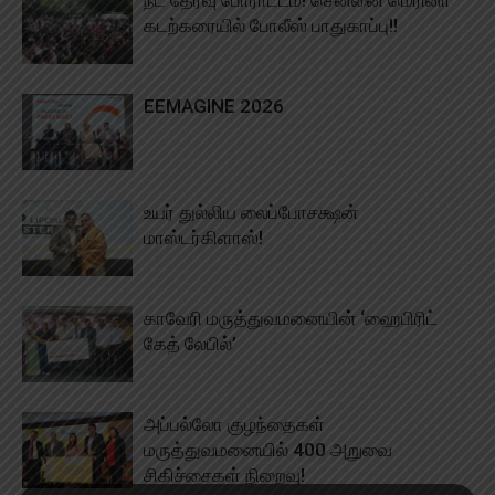
நீட் தேர்வு போராட்டம்! சென்னை மெரினா
கடற்கரையில் போலீஸ் பாதுகாப்பு!!
EEMAGINE 2026
உயர் துல்லிய லைப்போசக்ஷன்
மாஸ்டர்கிளாஸ்!
காவேரி மருத்துவமனையின் ‘ஹைபிரிட்
கேத் லேபில்’
அப்பல்லோ குழந்தைகள்
மருத்துவமனையில் 400 அறுவை
சிகிச்சைகள் நிறைவு!