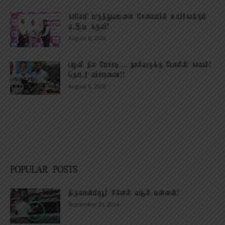
காவேரி மருத்துவமனை சேவையில் உயிர்காக்கும்
ஏ.இ.டி கருவி!
August 6, 2026
பழனி நில மோசடி…. நால்வருக்கு போலீஸ் காவல்!
தொடர் விசாரணை!!
August 6, 2026
POPULAR POSTS
திருவான்மியூர் சிக்னல் வசூல் மன்னன்!
September 24, 2024