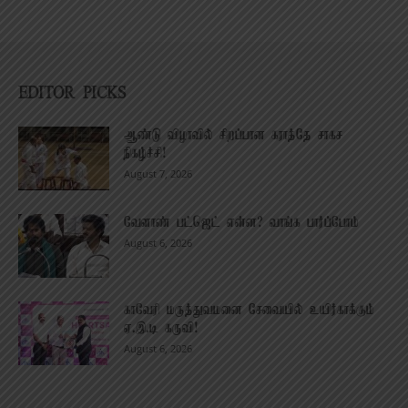
EDITOR PICKS
ஆண்டு விழாவில் சிறப்பான கராத்தே சாகச
நிகழ்ச்சி!
August 7, 2026
வேளாண் பட்ஜெட் என்ன? வாங்க பார்ப்போம்
August 6, 2026
காவேரி மருத்துவமனை சேவையில் உயிர்காக்கும்
ஏ.இ.டி கருவி!
August 6, 2026