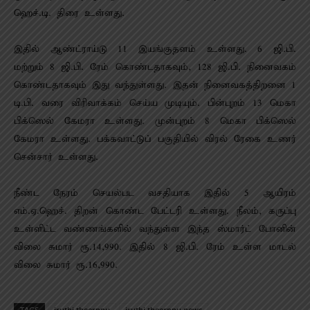
ஹெச்.டி. திரை உள்ளது.
இதில் ஆண்ட்ராய்டு 11 இயங்குதளம் உள்ளது. 6 ஜி.பி.
மற்றும் 8 ஜி.பி. ரேம் கொண்டதாகவும், 128 ஜி.பி. நினைவகம்
கொண்டதாகவும் இது வந்துள்ளது. இதன் நினைவகத்திறனை 1
டி.பி. வரை விரிவாக்கம் செய்ய முடியும். பின்புறம் 13 மெகா
பிக்ஸெல் கேமரா உள்ளது. முன்புறம் 8 மெகா பிக்ஸெல்
கேமரா உள்ளது. பக்கவாட்டுப் பகுதியில் விரல் ரேகை உணர்
சென்சார் உள்ளது.
நீண்ட நேரம் செயல்பட வசதியாக இதில் 5 ஆயிரம்
எம்.ஏ.ஹெச். திறன் கொண்ட பேட்டரி உள்ளது. நீலம், கருப்பு
உள்ளிட்ட வண்ணங்களில் வந்துள்ள இந்த ஸ்மார்ட் போனின்
விலை சுமார் ரூ.14,990. இதில் 8 ஜி.பி. ரேம் உள்ள மாடல்
விலை சுமார் ரூ.16,990.
TAGS
iruthi theerppu
iruthi theerppu news