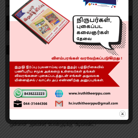
time I comment.
Recent Posts
ஆண்டு விழாவில் சிறப்பான கராத்தே சாகச நிகழ்ச்சி!
வேளாண் பட்ஜெட் என்ன? வாங்க பார்ப்போம்
காவேரி மருத்துவமனை சேவையில் உயிர்காக்கும் ஏ.இ.டி கருவி!
பழனி நில மோசடி…. நால்வருக்கு போலீஸ் காவல்! தொடர்
விசாரணை!!
முன்னாள் அமைச்சர் பொன்முடிக்கு பிடிவாரன்ட்!