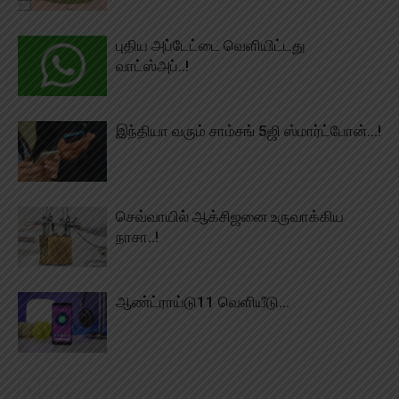
புதிய அப்டேட்டை வெளியிட்டது
வாட்ஸ்அப்..!
இந்தியா வரும் சாம்சங் 5ஜி ஸ்மார்ட்போன்…!
செவ்வாயில் ஆக்சிஜனை உருவாக்கிய
நாசா..!
ஆண்ட்ராய்டு11 வெளியீடு…