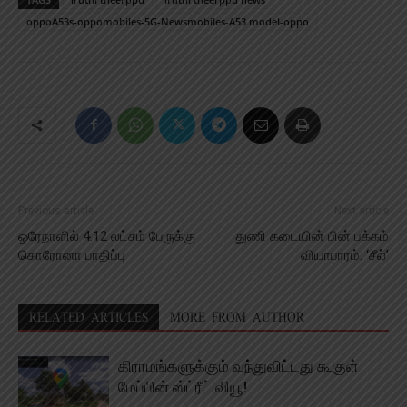
oppoA53s-oppomobiles-5G-Newsmobiles-A53 model-oppo
Previous article
Next article
ஒரேநாளில் 4.12 லட்சம் பேருக்கு
துணி கடையின் பின் பக்கம்
கொரோனா பாதிப்பு
வியாபாரம்: ‘சீல்’
RELATED ARTICLES
MORE FROM AUTHOR
கிராமங்களுக்கும் வந்துவிட்டது கூகுள்
மேப்பின் ஸ்ட்ரீட் வியூ!