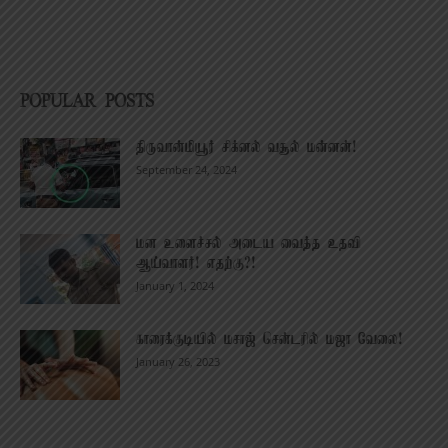
POPULAR POSTS
திருவான்மியூர் சிக்னல் வசூல் மன்னன்!
September 24, 2024
மன உளைச்சல் அடைய வைத்த உதவி
ஆய்வாளர்! எதற்கு?!
January 1, 2024
காரைக்குடியில் மசாஜ் சென்டரில் மஜா வேலை!
January 26, 2023