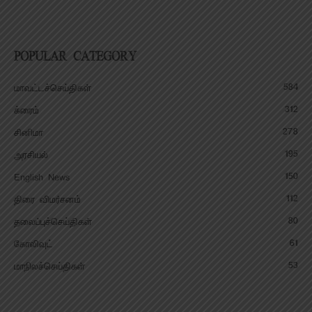
POPULAR CATEGORY
584
மாவட்டச்செய்திகள்
312
க்ரைம்
278
சினிமா
195
அரசியல்
150
English News
112
திரை விமர்சனம்
80
தலைப்புச்செய்திகள்
61
கோலிவுட்
53
மாநிலச்செய்திகள்