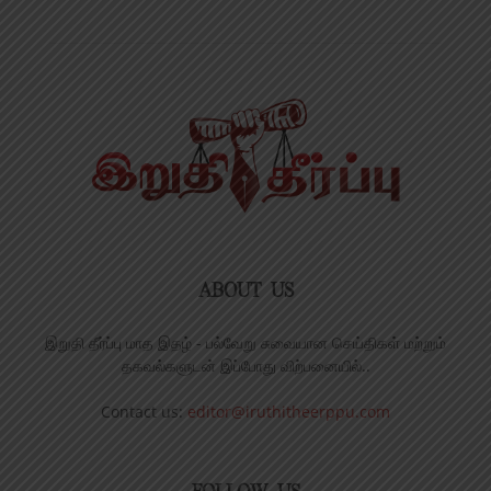
ABOUT US
இறுதி தீர்ப்பு மாத இதழ் - பல்வேறு சுவையான செய்திகள் மற்றும்
தகவல்களுடன் இப்போது விற்பனையில்..
Contact us:
editor@iruthitheerppu.com