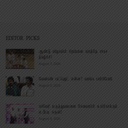
EDITOR PICKS
ஆண்டு விழாவில் சிறப்பான கராத்தே சாகச
நிகழ்ச்சி!
August 7, 2026
வேளாண் பட்ஜெட் என்ன? வாங்க பார்ப்போம்
August 6, 2026
காவேரி மருத்துவமனை சேவையில் உயிர்காக்கும்
ஏ.இ.டி கருவி!
August 6, 2026