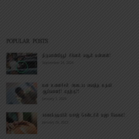
POPULAR POSTS
திருவான்மியூர் சிக்னல் வசூல் மன்னன்!
September 24, 2024
மன உளைச்சல் அடைய வைத்த உதவி
ஆய்வாளர்! எதற்கு?!
January 1, 2024
காரைக்குடியில் மசாஜ் சென்டரில் மஜா வேலை!
January 26, 2023