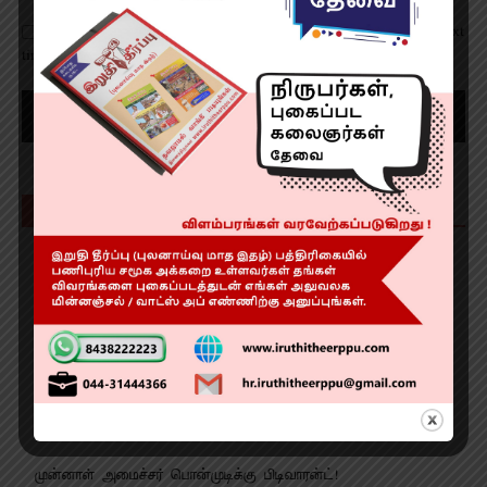
Save my name, email, and website in this browser for the next
time I comment.
Recent Posts
ஆண்டு விழாவில் சிறப்பான கராத்தே சாகச நிகழ்ச்சி!
வேளாண் பட்ஜெட் என்ன? வாங்க பார்ப்போம்
காவேரி மருத்துவமனை சேவையில் உயிர்காக்கும் ஏ.இ.டி கருவி!
பழனி நில மோசடி…. நால்வருக்கு போலீஸ் காவல்! தொடர்
விசாரணை!!
முன்னாள் அமைச்சர் பொன்முடிக்கு பிடிவாரன்ட்!