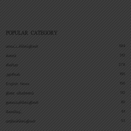
POPULAR CATEGORY
584
மாவட்டச்செய்திகள்
312
க்ரைம்
278
சினிமா
195
அரசியல்
150
English News
112
திரை விமர்சனம்
80
தலைப்புச்செய்திகள்
61
கோலிவுட்
53
மாநிலச்செய்திகள்