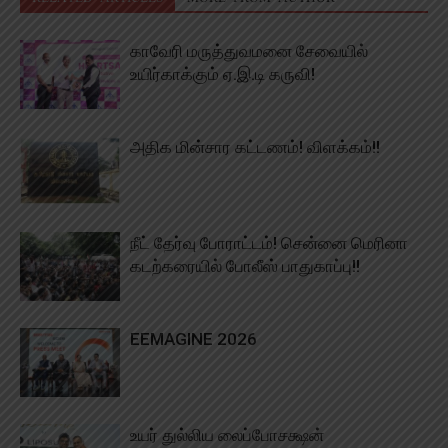
காவேரி மருத்துவமனை சேவையில்
உயிர்காக்கும் ஏ.இ.டி கருவி!
அதிக மின்சார கட்டணம்! விளக்கம்!!
நீட் தேர்வு போராட்டம்! சென்னை மெரினா
கடற்கரையில் போலீஸ் பாதுகாப்பு!!
EEMAGINE 2026
உயர் துல்லிய லைப்போசக்ஷன்