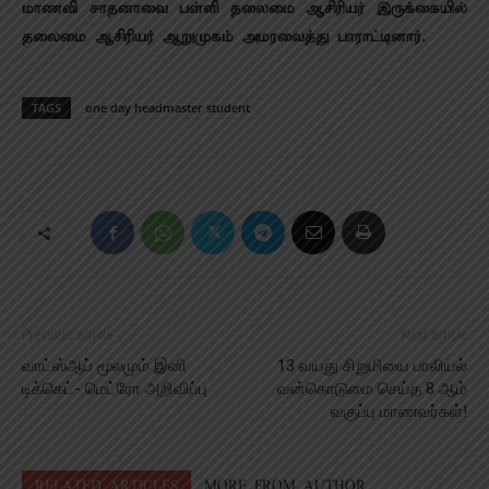
மாணவி சாதனாவை பள்ளி தலைமை ஆசிரியர் இருக்கையில்
தலைமை ஆசிரியர் ஆறுமுகம் அமரவைத்து பாராட்டினார்.
TAGS
one day headmaster student
Previous article
Next article
வாட்ஸ்ஆப் மூலமும் இனி
13 வயது சிறுமியை பாலியல்
டிக்கெட்- மெட்ரோ அறிவிப்பு
வன்கொடுமை செய்த 8 ஆம்
வகுப்பு மாணவர்கள்!
RELATED ARTICLES
MORE FROM AUTHOR