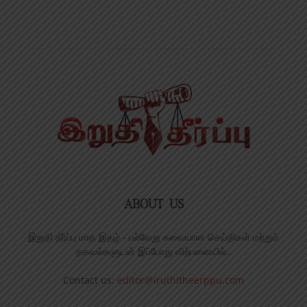
ABOUT US
இறுதி தீர்ப்பு மாத இதழ் - பல்வேறு சுவையான செய்திகள் மற்றும்
தகவல்களுடன் இப்போது விற்பனையில்..
Contact us:
editor@iruthitheerppu.com