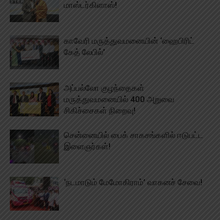
மாஸ்டர்கிளாஸ்!
காவேரி மருத்துவமனையின் ‘ஹைபிரிட்
கேத் லேபில்’
அப்பல்லோ குழந்தைகள்
மருத்துவமனையில் 400 அறுவை
சிகிச்சைகள் நிறைவு!
சென்னையில் பைக் சாகசங்களில் ஈடுபட்ட
இளைஞர்கள்!
‘நடமாடும் மேமோகிராம்’ வாகனச் சேவை!