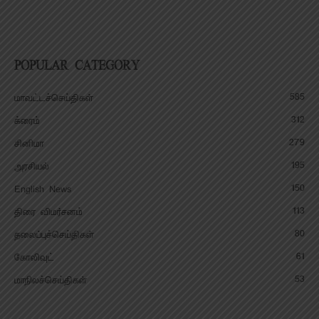
POPULAR CATEGORY
585
மாவட்டச்செய்திகள்
312
க்ரைம்
279
சினிமா
195
அரசியல்
150
English News
113
திரை விமர்சனம்
80
தலைப்புச்செய்திகள்
61
கோலிவுட்
53
மாநிலச்செய்திகள்