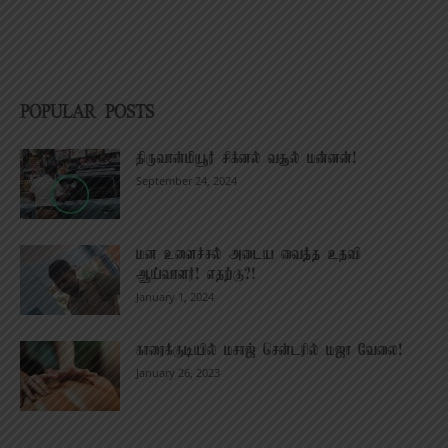
POPULAR POSTS
திருவான்மியூர் சிக்னல் வசூல் மன்னன்!
September 24, 2024
மன உளைச்சல் அடைய வைத்த உதவி
ஆய்வாளர்! எதற்கு?!
January 1, 2024
காரைக்குடியில் மசாஜ் சென்டரில் மஜா வேலை!
January 26, 2023