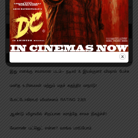
Save my name, email, and website in this browser for the next
time I comment.
Recent Posts
இது எனக்கு சவாலான படம்- நடிகர் & இயக்குனர் விஷால் பேச்சு
மனித உரிமைகள் மற்றும் மதச் சுதந்திர மாநாடு!
போட்டோகிராபர் விமர்சனம் RATING 2.9/5
ஆண்டு விழாவில் சிறப்பான கராத்தே சாகச நிகழ்ச்சி!
வேளாண் பட்ஜெட் என்ன? வாங்க பார்ப்போம்