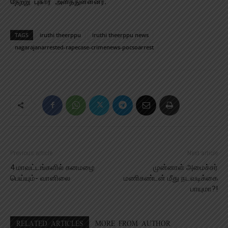
நேற்று புகார் அளித்துள்ளனர்.
TAGS
iruthi theerppu
iruthi theerppu news
nagarajanarrested-rapecase-crimenews-pocsoarrest
Previous article
Next article
4 மாவட்டங்களில் கனமழை
முன்னாள் அமைச்சர்
பெய்யும்- வானிலை
மணிகண்டன் மீது நடவடிக்கை
பாயுமா?!
RELATED ARTICLES
MORE FROM AUTHOR