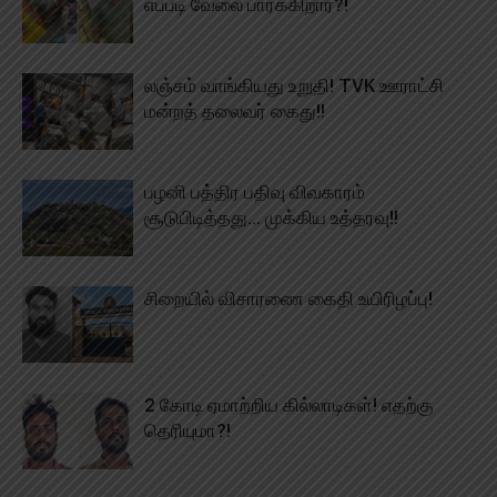
எப்படி வேலை பார்க்கிறார்?!
லஞ்சம் வாங்கியது உறுதி! TVK ஊராட்சி
மன்றத் தலைவர் கைது!!
பழனி பத்திர பதிவு விவகாரம்
சூடுபிடித்தது… முக்கிய உத்தரவு!!
சிறையில் விசாரணை கைதி உயிரிழப்பு!
2 கோடி ஏமாற்றிய கில்லாடிகள்! எதற்கு
தெரியுமா?!