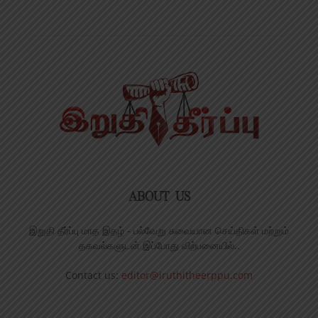
ABOUT US
இறுதி தீர்ப்பு மாத இதழ் - பல்வேறு சுவையான செய்திகள் மற்றும்
தகவல்களுடன் இப்போது விற்பனையில்..
Contact us:
editor@iruthitheerppu.com