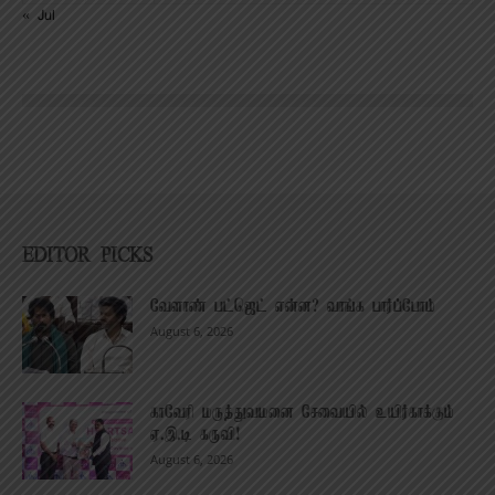
« Jul
EDITOR PICKS
வேளாண் பட்ஜெட் என்ன? வாங்க பார்ப்போம்
August 6, 2026
காவேரி மருத்துவமனை சேவையில் உயிர்காக்கும்
ஏ.இ.டி கருவி!
August 6, 2026