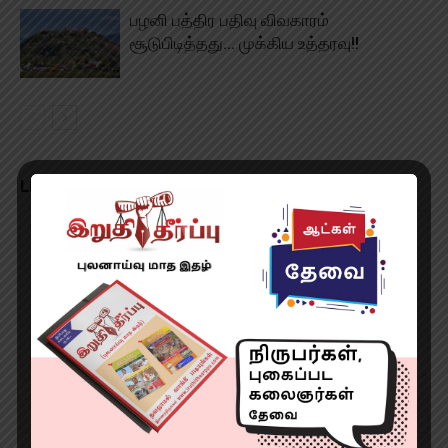
பழனி பத்திர பதிவு விவகாரம்
சூடுபிடித்தது… முக்கிய உத்தரவு!!
LEAVE A REPLY