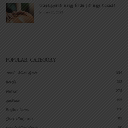
காரைக்குடியில் மசாஜ் சென்டரில் மஜா வேலை!
January 26, 2023
POPULAR CATEGORY
584
மாவட்டச்செய்திகள்
312
க்ரைம்
278
சினிமா
195
அரசியல்
150
English News
112
திரை விமர்சனம்
80