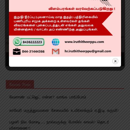
Save my name, email, and website in this browser for the next
time I comment.
Recent Posts
வேளாண் பட்ஜெட் என்ன? வாங்க பார்ப்போம்
காவேரி மருத்துவமனை சேவையில் உயிர்காக்கும் ஏ.இ.டி கருவி!
பழனி நில மோசடி…. நால்வருக்கு போலீஸ் காவல்! தொடர்
விசாரணை!!