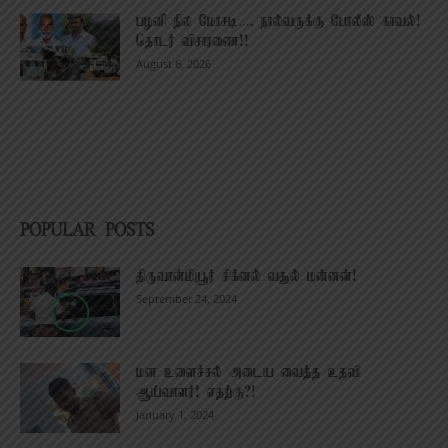
பழனி நில மோசடி…. நால்வருக்கு போலீஸ் காவல்!
தொடர் விசாரணை!!
August 6, 2026
POPULAR POSTS
திருவான்மியூர் சிக்னல் வசூல் மன்னன்!
September 24, 2024
மன உளைச்சல் அடைய வைத்த உதவி
ஆய்வாளர்! எதற்கு?!
January 1, 2024