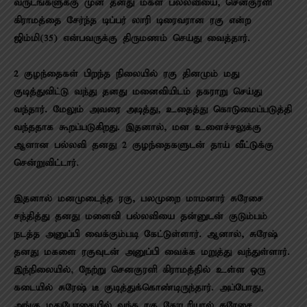
வருடங்களுக்கு முன் தனது மகள் பல்லவியை, செனகுரளி
கிராமத்தை சேர்ந்த டிப்பர் லாரி டிரைவரான ரகு என்ற
ஜிம்மி(35) என்பவருக்கு திருமணம் செய்து வைத்தார்.
2 குழந்தைகள் பிறந்த நிலையில் ரகு தினமும் மது
குடித்துவிட்டு வந்து தனது மனைவியிடம் தகராறு செய்து
வந்தார். மேலும் அவரை அடித்து, உதைத்து கொடுமைப்படுத்தி
வந்ததாக கூறப்படுகிறது. இதனால், மன உளைச்சலுக்கு
ஆளான பல்லவி தனது 2 குழந்தைகளுடன் தாய் வீட்டுக்கு
சென்றுவிட்டார்.
இதனால் மனமுடைந்த ரகு, பலமுறை மாமனார் சுரேசை
சந்தித்து தனது மனைவி பல்லவியை தன்னுடன் குடும்பம்
நடத்த அனுப்பி வைக்கும்படி கேட்டுள்ளார். ஆனால், சுரேஷ்
தனது மகளை ரகுவுடன் அனுப்பி வைக்க மறுத்து வந்துள்ளார்.
இந்நிலையில், நேற்று செனகுரளி கிராமத்தில் உள்ள ஒரு
கடையில் சுரேஷ் டீ குடித்துக்கொண்டிருந்தார். அப்போது,
அங்கு மதுபோதையில் வந்த ரகு கோடரியால் சுரேசை