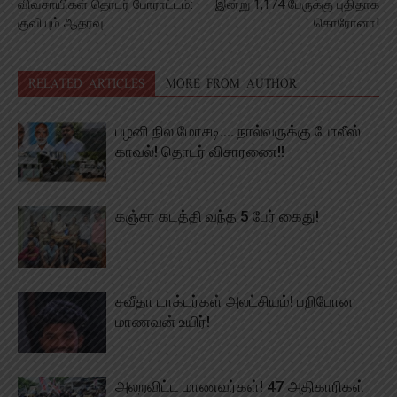
விவசாயிகள் தொடர் போராட்டம்:
இன்று 1,174 பேருக்கு புதிதாக
குவியும் ஆதரவு
கொரோனா!
RELATED ARTICLES
MORE FROM AUTHOR
பழனி நில மோசடி…. நால்வருக்கு போலீஸ்
காவல்! தொடர் விசாரணை!!
கஞ்சா கடத்தி வந்த 5 பேர் கைது!
சவீதா டாக்டர்கள் அலட்சியம்! பறிபோன
மாணவன் உயிர்!
அலறவிட்ட மாணவர்கள்! 47 அதிகாரிகள்