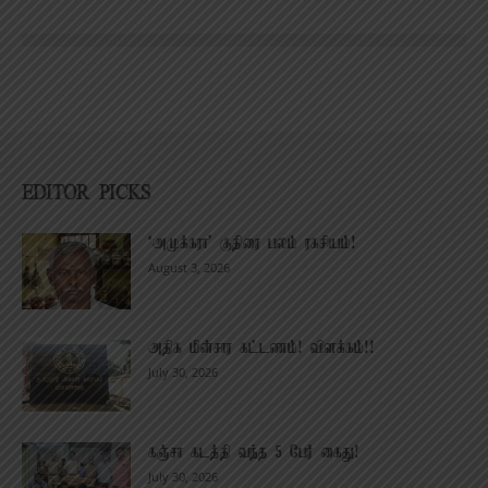
EDITOR PICKS
‘அமுக்கரா’ குதிரை பலம் ரகசியம்!
August 3, 2026
அதிக மின்சார கட்டணம்! விளக்கம்!!
July 30, 2026
கஞ்சா கடத்தி வந்த 5 பேர் கைது!
July 30, 2026