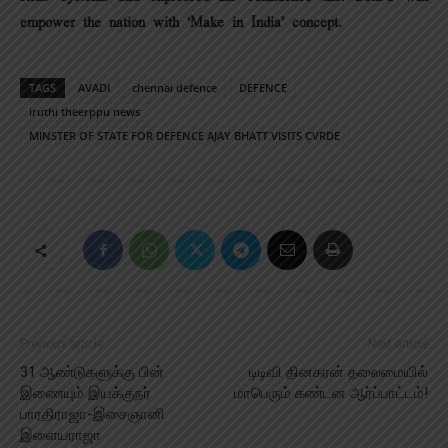
empower the nation with ‘Make in India’ concept.
TAGS
AVADI
chennai defence
DEFENCE
iruthi theerppu news
MINSTER OF STATE FOR DEFENCE AJAY BHATT VISITS CVRDE
Previous article
Next article
31 ஆண்டுகளுக்கு பின்
டிடிவி தினகரன் தலைமையில்
இணையும் இயக்குநர்
மாபெரும் கண்டன ஆர்ப்பாட்டம்!
பாரதிராஜா-இசைஞானி
இளையராஜா