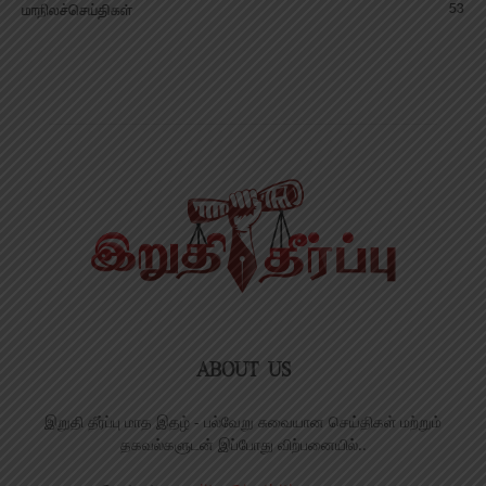
53
மாநிலச்செய்திகள்
ABOUT US
இறுதி தீர்ப்பு மாத இதழ் - பல்வேறு சுவையான செய்திகள் மற்றும்
தகவல்களுடன் இப்போது விற்பனையில்..