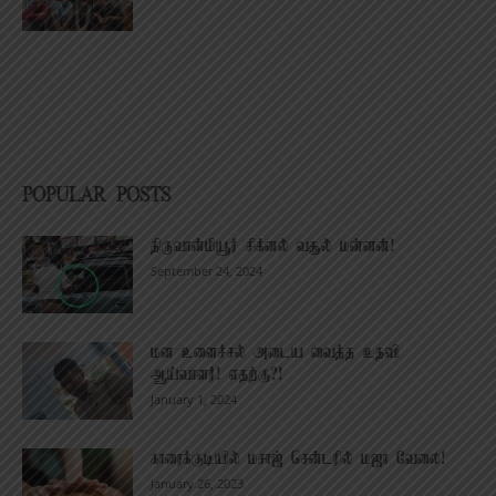
POPULAR POSTS
திருவான்மியூர் சிக்னல் வசூல் மன்னன்!
September 24, 2024
மன உளைச்சல் அடைய வைத்த உதவி
ஆய்வாளர்! எதற்கு?!
January 1, 2024
காரைக்குடியில் மசாஜ் சென்டரில் மஜா வேலை!
January 26, 2023