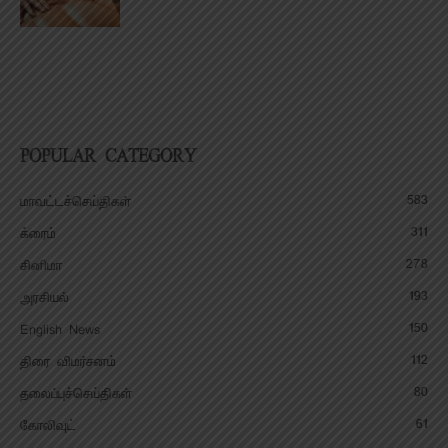
POPULAR CATEGORY
583
மாவட்டச்செய்திகள்
311
க்ரைம்
278
சினிமா
193
அரசியல்
150
English News
112
திரை விமர்சனம்
80
தலைப்புச்செய்திகள்
61
கோலிவுட்