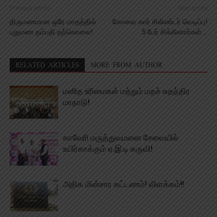
Previous article
Next article
திருமணமான ஒரே மாதத்தில்
கோவை கார் சிலிண்டர் வெடிப்பு!
புதுமண தம்பதி தற்கொலை!
5 பேர் சிக்கினார்கள்….
RELATED ARTICLES
MORE FROM AUTHOR
மனித உரிமைகள் மற்றும் மதச் சுதந்திர
மாநாடு!
காவேரி மருத்துவமனை சேவையில்
உயிர்காக்கும் ஏ.இ.டி கருவி!
அதிக மின்சார கட்டணம்! விளக்கம்!!