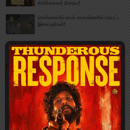
சிகிச்சைகள் நிறைவு!
சென்னையில் பைக் சாகசங்களில் ஈடுபட்ட
இளைஞர்கள்!
LEAVE A REPLY