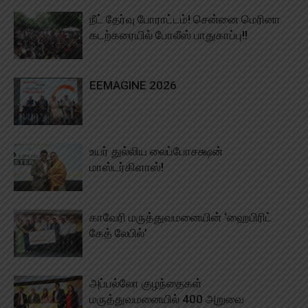
நீட் தேர்வு போராட்டம்! சென்னை மெரினா
கடற்கரையில் போலீஸ் பாதுகாப்பு!!
EEMAGINE 2026
உயர் துல்லிய லைப்போசக்ஷன்
மாஸ்டர்கிளாஸ்!
காவேரி மருத்துவமனையின் ‘ஹைபிரிட்
கேத் லேபில்’
அப்பல்லோ குழந்தைகள்
மருத்துவமனையில் 400 அறுவை