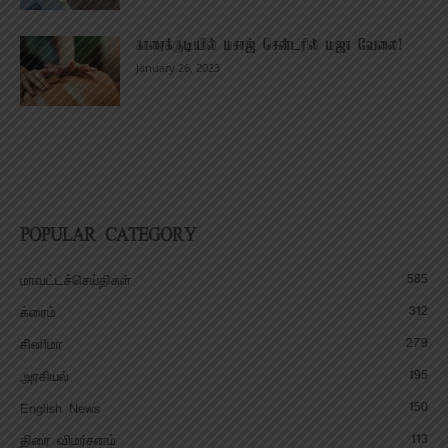
காரைக்குடியில் மசாஜ் சென்டரில் மஜா வேலை!
January 26, 2023
POPULAR CATEGORY
585
மாவட்டச்செய்திகள்
312
க்ரைம்
279
சினிமா
195
அரசியல்
150
English News
113
திரை விமர்சனம்