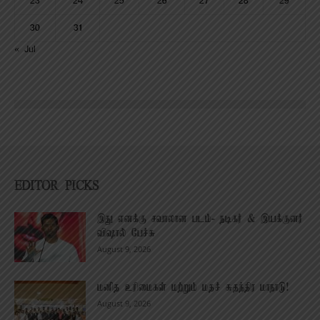
23
24
25
26
27
28
29
30
31
« Jul
EDITOR PICKS
இது எனக்கு சவாலான படம்- நடிகர் & இயக்குனர்
விஷால் பேச்சு
August 9, 2026
மனித உரிமைகள் மற்றும் மதச் சுதந்திர மாநாடு!
August 9, 2026