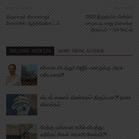
Previous article
Next article
திருவாரூர் தியாகராஜர்
2022 இறுதியில் மீண்டும்
கோயிலில் ஆழித்தேரோட்டம்
பழையபடி சகஜ நிலைக்கு
திரும்பும் – பில் கேட்ஸ்
RELATED ARTICLES
MORE FROM AUTHOR
விமான விபத்து! அஜீத் பவாருக்கு அரசு
மரியாதை!!
ஸ்டார் லைனர் விண்கலம் திரும்புமா?! நாசா
விளக்கம்
மேற்கு வங்காள ரயில் விபத்து:
எதிர்கட்சிகள் சரமாரி கேள்வி?!