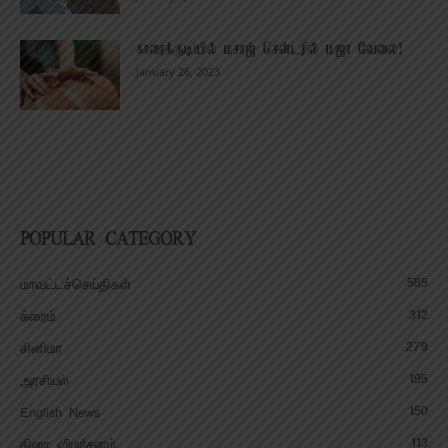
காரைக்குடியில் மசாஜ் சென்டரில் மஜா வேலை!
January 26, 2023
POPULAR CATEGORY
585
மாவட்டச்செய்திகள்
312
க்ரைம்
279
சினிமா
195
அரசியல்
150
English News
113
திரை விமர்சனம்