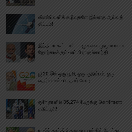
விண்வெளிக் கழிவுகளே இல்லாத ஆய்வுத்
திட்டம்!
இந்தியா கூட்டணி பா.ஜ.கவை முழுமையாக
தோற்கடிக்கும்- எம்.பி ராகுல்காந்தி
ஜி20 இல் ஒரு பூமி, ஒரு குடும்பம், ஒரு
எதிர்காலம்- பிரதமர் மோடி
ஒரே நாளில் 35,274 பேருக்கு கொரோனா
தடுப்பூசி!
ராஜீவ் காந்தி கொலை வழக்கில் இருந்து