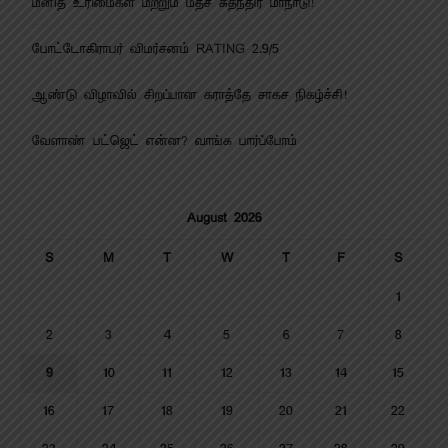
மனித உரிமைகள் மற்றும் மதச் சுதந்திர மாநாடு!
போட்டோகிராபர் விமர்சனம் RATING 2.9/5
ஆண்டு விழாவில் சிறப்பான கராத்தே சாகச நிகழ்ச்சி!
வேளாண் பட்ஜெட் என்ன? வாங்க பார்ப்போம்
August 2026
S
M
T
W
T
F
S
1
2
3
4
5
6
7
8
9
10
11
12
13
14
15
16
17
18
19
20
21
22