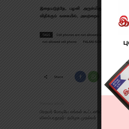
இதையடுத்தே, பழனி அருள்மிகு தண்டாயுதப
விதிக்கும் வகையில், அவற்றைப் பாதுகாக்க 
TAGS
Cell phones are not allowed inside the Palani 
not allowed cell phone
PALANI KOIL
PALANI MUR
Share
Previous article
பிரதமர் மோடியே எங்கள் கூட்டணியின் சிறந்த
விளம்பரதூதர்- தமிழக முதல்வர்