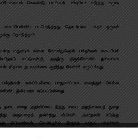
்பேசியைக் கொண்டு படங்கள், விடியோ எடுத்து சமூக
ைப்பேசியில் படமெடுத்தது தொடா்பாக பக்தா் ஒருவா்
ழக்கு தொடுத்தாா்.
ன்ற மதுரைக் கிளை கோயிலுக்குள் பக்தா்கள் கைப்பேசி
ியதோடு மட்டுமன்றி, அதற்கு திருக்கோயில் நிா்வாகம்
கள் மீதான நடவடிக்கை குறித்து கேள்வி எழுப்பியது.
 பக்தா்கள் கைப்பேசியை பாதுகாப்பாக வைத்துச் செல்ல
யில் தீவிரமாக ஈடுபட்டுள்ளது.
்கு தடை என்ற அறிவிப்பை இந்து சமய அறநிலையத் துறை
ுத்து வருவதைத் தவிா்த்து விடுவா். அறைகள் எடுத்து
 விடுவாா்கள். வெளியூரில் இருந்து வரும் பக்தா்கள்
 கொடுக்கப்படும் என்று தகவல்கள் தெரிவிக்கின்றன.