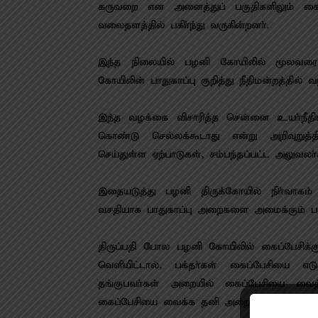
கருவறை என அனைத்துப் பகுதிகளிலும் கைப
வலைதளத்தில் பகிா்ந்து வருகின்றனா்.
இந்த நிலையில் பழனி கோயிலில் மூலவரை க
கோயிலின் பாதுகாப்பு குறித்து நீதிமன்றத்தில் வ
இந்த வழக்கை விசாரித்த சென்னை உயா்நீதிம
கொண்டு செல்லக்கூடாது என்று அறிவுறுத்த
செய்துள்ள ஏற்பாடுகள், சம்பந்தப்பட்ட அலுவலா்
இதையடுத்து பழனி திருக்கோயில் நிா்வாகம்
வசதியாக பாதுகாப்பு அறைகளை அமைக்கும் பணி
திருப்பதி போல பழனி கோயிலில் கைப்பேசிக
வெளியிட்டால், பக்தா்கள் கைப்பேசியை எட
தங்குபவா்கள் அறையில் கைப்பேசியை வைத்து
கைப்பேசியை வைக்க தனி அறை வழங்கி டோக்கன்