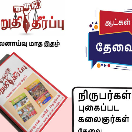
ாணி சுவாமி கோயிலில் கைப்பேசி கொண்டு செல்ல தடை
அறைகளை அமைக்கும் பணி தீவிரமாக நடைபெற்று வருகிறது.
Murugan Temple
iruthi theerppu news
mobile not allowed
UGAN KOIL
Next article
கிரில் சிக்கன் சாப்பிட்ட குழந்தைகளுக்கு வாந்தி…..!