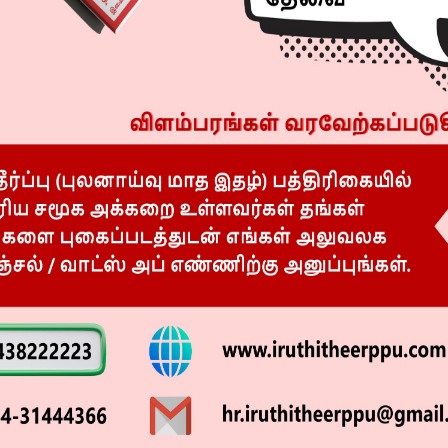
R
 போராட்டம்! சென்னை மெரினா
EEMAGINE 2026
போலீஸ் பாதுகாப்பு!!