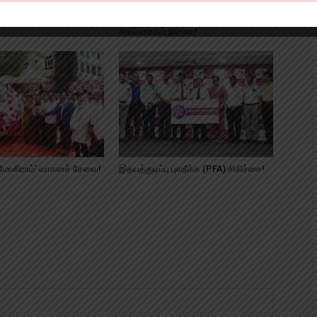
்துவமனையின் ‘ஹைபிரிட்
அப்பல்லோ குழந்தைகள்
மருத்துவமனையில் 400 அறுவை
சிகிச்சைகள் நிறைவு!
ேமோகிராம்’ வாகனச் சேவை!
இதயத்துடிப்பு புலநீக்க (PFA) சிகிச்சை!