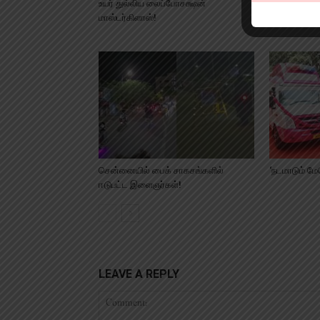
உயர் துல்லிய லைப்போசக்ஷன்
காவேரி மருத
மாஸ்டர்கிளாஸ்!
கேத் லேபில்’
சென்னையில் பைக் சாகசங்களில்
‘நடமாடும் ம
ஈடுபட்ட இளைஞர்கள்!
LEAVE A REPLY