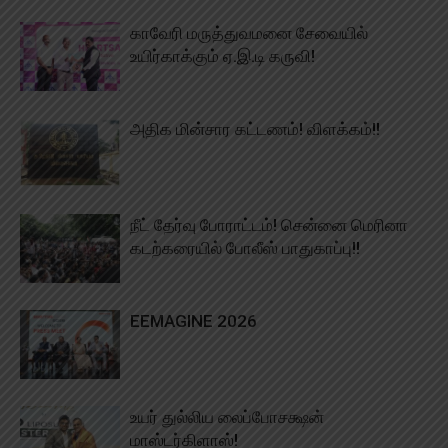
காவேரி மருத்துவமனை சேவையில்
உயிர்காக்கும் ஏ.இ.டி கருவி!
அதிக மின்சார கட்டணம்! விளக்கம்!!
நீட் தேர்வு போராட்டம்! சென்னை மெரினா
கடற்கரையில் போலீஸ் பாதுகாப்பு!!
EEMAGINE 2026
உயர் துல்லிய லைப்போசக்ஷன்
மாஸ்டர்கிளாஸ்!