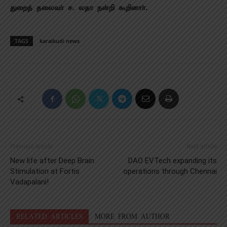
துறைத் தலைவா் ச. லதா நன்றி கூறினாா்.
TAGS
karaikudi news
Previous article
Next article
New life after Deep Brain
DAO EVTech expanding its
Stimulation at Fortis
operations through Chennai
Vadapalani!
RELATED ARTICLES
MORE FROM AUTHOR