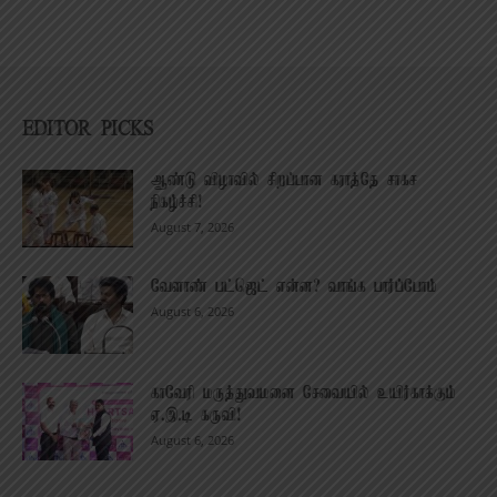
EDITOR PICKS
ஆண்டு விழாவில் சிறப்பான கராத்தே சாகச
நிகழ்ச்சி!
August 7, 2026
வேளாண் பட்ஜெட் என்ன? வாங்க பார்ப்போம்
August 6, 2026
காவேரி மருத்துவமனை சேவையில் உயிர்காக்கும்
ஏ.இ.டி கருவி!
August 6, 2026