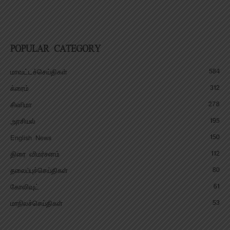
POPULAR CATEGORY
584
மாவட்டச்செய்திகள்
312
க்ரைம்
278
சினிமா
195
அரசியல்
150
English News
112
திரை விமர்சனம்
80
தலைப்புச்செய்திகள்
61
கோலிவுட்
53
மாநிலச்செய்திகள்