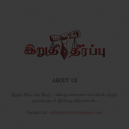
ABOUT US
இறுதி தீர்ப்பு மாத இதழ் - பல்வேறு சுவையான செய்திகள் மற்றும்
தகவல்களுடன் இப்போது விற்பனையில்..
Contact us:
editor@iruthitheerppu.com