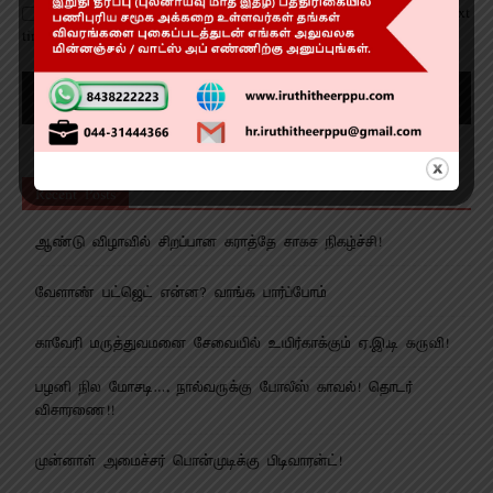
Save my name, email, and website in this browser for the next
time I comment.
Recent Posts
ஆண்டு விழாவில் சிறப்பான கராத்தே சாகச நிகழ்ச்சி!
வேளாண் பட்ஜெட் என்ன? வாங்க பார்ப்போம்
காவேரி மருத்துவமனை சேவையில் உயிர்காக்கும் ஏ.இ.டி கருவி!
பழனி நில மோசடி…. நால்வருக்கு போலீஸ் காவல்! தொடர்
விசாரணை!!
முன்னாள் அமைச்சர் பொன்முடிக்கு பிடிவாரன்ட்!