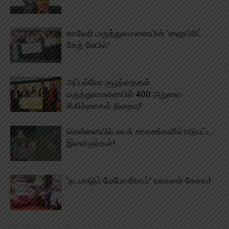
காவேரி மருத்துவமனையின் ‘ஹைபிரிட்
கேத் லேபில்’
அப்பல்லோ குழந்தைகள்
மருத்துவமனையில் 400 அறுவை
சிகிச்சைகள் நிறைவு!
சென்னையில் பைக் சாகசங்களில் ஈடுபட்ட
இளைஞர்கள்!
‘நடமாடும் மேமோகிராம்’ வாகனச் சேவை!