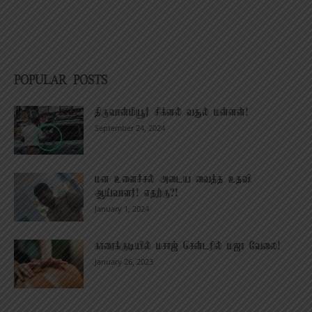
POPULAR POSTS
திருவான்மியூர் சிக்னல் வசூல் மன்னன்!
September 24, 2024
மன உளைச்சல் அடைய வைத்த உதவி
ஆய்வாளர்! எதற்கு?!
January 1, 2024
காரைக்குடியில் மசாஜ் சென்டரில் மஜா வேலை!
January 26, 2023